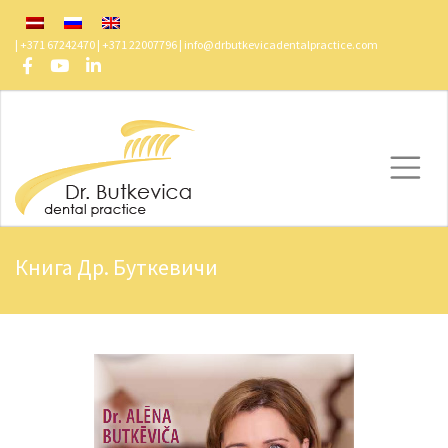
| +371 67242470 | +371 22007796 |
info@drbutkevicadentalpractice.com
Книга Др. Буткевичи
Butkevica Dental
/
Книга Др. Буткевичи