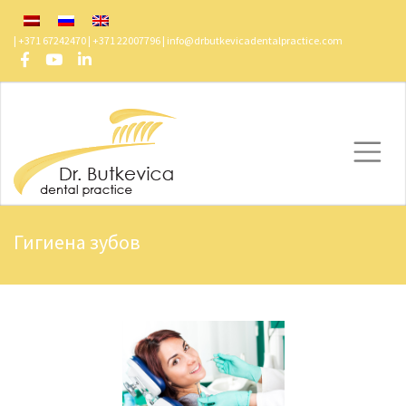
| +371 67242470 | +371 22007796 |
info@drbutkevicadentalpractice.com
Гигиена зубов
Butkevica Dental
/
Pakalpojumi
/
Гигиена зубов