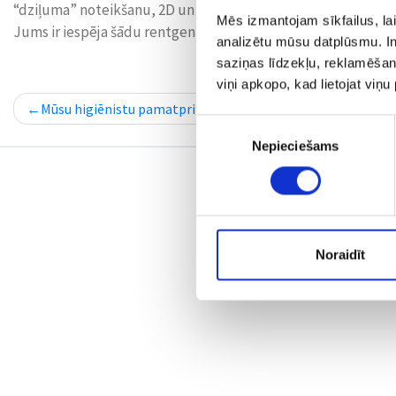
“dziļuma” noteikšanu, 2D un 3D tomogrāfijas rentgens ir ikd
Mēs izmantojam sīkfailus, lai
Jums ir iespēja šādu rentgenu veikt ātri un ērti mūsu praksē
analizētu mūsu datplūsmu. In
saziņas līdzekļu, reklamēšana
viņi apkopo, kad lietojat viņ
POST
Mūsu higiēnistu pamatprincips
NAVIGATION
Piekrišanas
Nepieciešams
izvēle
Noraidīt