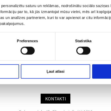
ienas nepieciešamība !
 personalizētu saturu un reklāmas, nodrošinātu sociālo saziņas l
!
formāciju par to, kā jūs izmantojat mūsu vietni, mēs arī kopīgo
s un analīzes partneriem, kuri to var apvienot ar citu informācij
u pakalpojumus.
Preferences
Statistika
Ļaut atlasi
KONTAKTI