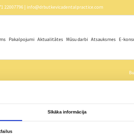
71 22007796 |
info@drbutkevicadentalpractice.com
ums
Pakalpojumi
Aktualitātes
Mūsu darbi
Atsauksmes
E-konsu
Bu
Sīkāka informācija
evietošanu, sakņu kanālu izvērtēšanu, paradontozes
failus