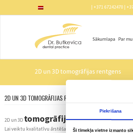
| +371 67242470 | +3
Sākumlapa
Par m
2D un 3D tomogrāfijas rentgens
2D UN 3D TOMOGRĀFIJAS RENTGENS
Piekrišana
tomogrāfijas
2D un 3D
rentgens
Lai veiktu kvalitatīvu ārstēšanu, kā piemēram – implantu i
Šī tīmekļa vietne izmanto sīk