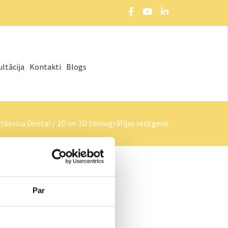
ltācija
Kontakti
Blogs
tkevica Dental
/
2D un 3D tomogrāfijas rentgens
Par