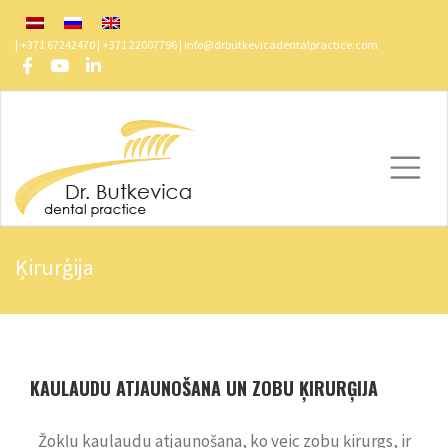
| +371 67242470 | +371 22007796 |
info@drbutkevicadentalpractice.com
Ķirurģija
Butkevica Dental
/
Pakalpojumi
/
Ķirurģija
KAULAUDU ATJAUNOŠANA UN
ZOBU ĶIRURĢIJA
Žokļu kaulaudu atjaunošana, ko veic
zobu ķirurgs
, ir