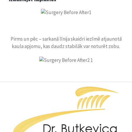
Pirms un pēc – sarkanā līnija skaidri iezīmē atjaunotā
kaula apjomu, kas daudz stabilāk var noturēt zobu.