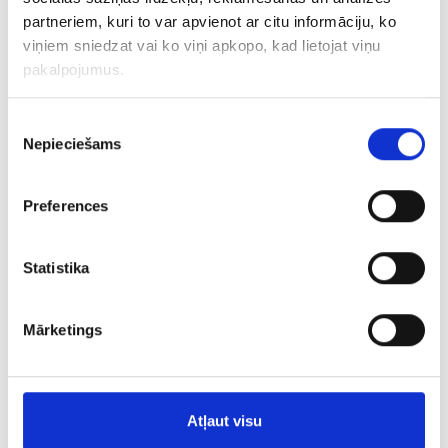
partneriem, kuri to var apvienot ar citu informāciju, ko
Kaulaudiem ir jāapņem implants tādā pašā apmērā kā
viņiem sniedzat vai ko viņi apkopo, kad lietojat viņu
zoba sakne. Lai implants pilnvērtīgi iedzīvotos un
pakalpojumus.
kalpotu ilgstoši (10 un vairāk gadus) kā balsts, tam ir
jānodrošina pietiekams kaula daudzums visos
Piekrišanas
virzienos. Pie implanta virsdaļas tam ir jābūt kaulaudu
Nepieciešams
izvēle
apņemtam un balstītam vismaz 1,5 līdz 2 mm no
katras puses.
Preferences
III.
Sejas apakšējās trešdaļas estētikai.
Žokļa kauli
un zobi notur lūpas un vaigus no iekrišanas un
Statistika
sakrunkošanās, veido sejas kontūras. (Daži gan
iekritušus vaigus uzskata par efektu – jaunas
Holivudas aktrises ir slavenas ar to, ka izrauj lielos
Mārketings
sānu zobus, lai vairāk iekristu vaigi.)
Nodilušu vai priekšlaicīgi zaudētu zobu dēļ, kā arī
kaulaudu zuduma dēļ sakrītas augšžokļa un
Atļaut visu
apakšžokļa vertikālās attiecības un “zods sāk tuvoties