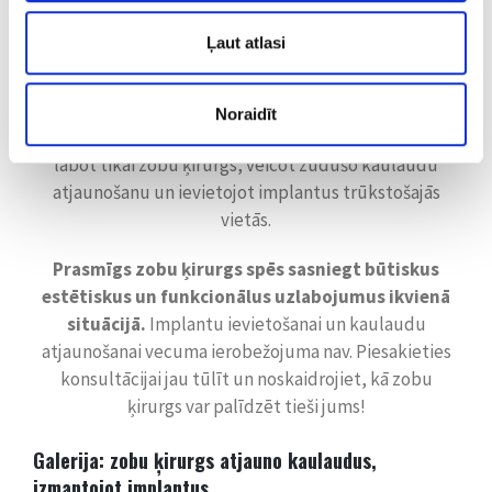
degunam”. Augšlūpa pazaudē savas formas un sāk
Ļaut atlasi
veidot taisnu līniju. Apakšlūpa it kā saritinās uz āru un
zem tās veidojas ādas kroka. Lūpu kaktiņos veidojas
lūpu un ādas rieva, kas ir noliekusies uz leju, tādējādi
Noraidīt
kompensējot vertikālā augstuma zudumu. To var
labot tikai
zobu ķirurgs
, veicot zudušo kaulaudu
atjaunošanu un ievietojot implantus trūkstošajās
vietās.
Prasmīgs
zobu ķirurgs
spēs sasniegt būtiskus
estētiskus un funkcionālus uzlabojumus ikvienā
situācijā.
Implantu ievietošanai un kaulaudu
atjaunošanai vecuma ierobežojuma nav. Piesakieties
konsultācijai jau tūlīt un noskaidrojiet, kā
zobu
ķirurgs
var palīdzēt tieši jums!
Galerija:
zobu ķirurgs
atjauno kaulaudus,
izmantojot implantus