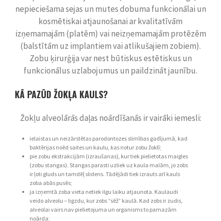
nepieciešama sejas un mutes dobuma funkcionālai un
kosmētiskai atjaunošanai ar kvalitatīvām
izņemamajām (platēm) vai neizņemamajām protēzēm
(balstītām uz implantiem vai atlikušajiem zobiem).
Zobu ķirurģija
var nest būtiskus estētiskus un
funkcionālus uzlabojumus un paildzināt jaunību.
KĀ PAZŪD ŽOKĻA KAULS?
Žokļu alveolārās daļas noārdīšanās ir vairāki iemesli:
ielaistas un neizārstētas parodontozes slimības gadījumā, kad
baktērijas noēd saites un kaulu, kas notur zobu žoklī;
pie zobu ekstrakcijām (izraušanas), kur tiek pielietotas maigles
(zobu stangas). Stangas parasti uzliek uz kaula malām, jo zobs
ir ļoti gluds un tamdēļ slidens. Tādējādi tiek izrauts arī kauls
zoba abās pusēs;
ja izņemtā zoba vieta netiek ilgu laiku atjaunota. Kaulaudi
veido alveolu – ligzdu, kur zobs “sēž” kaulā. Kad zobs ir zudis,
alveolai vairs nav pielietojuma un organisms to pamazām
noārda;