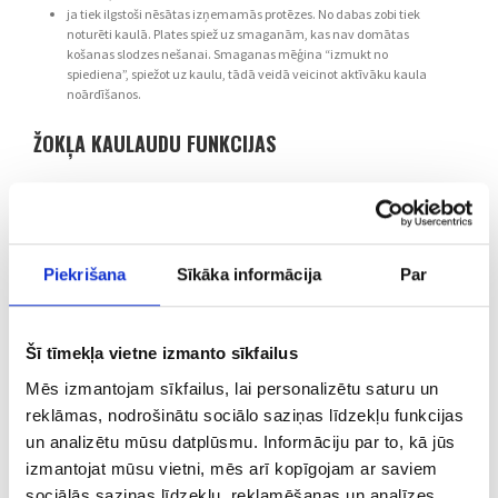
ja tiek ilgstoši nēsātas izņemamās protēzes. No dabas zobi tiek
noturēti kaulā. Plates spiež uz smaganām, kas nav domātas
košanas slodzes nešanai. Smaganas mēģina “izmukt no
spiediena”, spiežot uz kaulu, tādā veidā veicinot aktīvāku kaula
noārdīšanos.
ŽOKĻA KAULAUDU FUNKCIJAS
Lai izņemamas protezēšanas gadījumā platei būtu
pietiekoša retensija
(vieta, kur aizķerties aiz žokļa vai arī uz
implantiem balstītām platēm, kad implants notur plati stabili
vietā) un līdz ar to stabilitāte. Tas ir jo sevišķi nepieciešami
apakšžokļa platēm. Gadījumā, ja apakšžokļa kauls ir pilnībā
Piekrišana
Sīkāka informācija
Par
noārdījies, platei nav pie kā turēties un tā kustas visos virzienos.
Vēl jo vairāk šo kustību pastiprina mēles, vaigu un lūpu saites, ko
izmanto runājot, ēdot, pastāvīgi virzot mēli, lai norītu siekalas,
smaidot.
Zobu ķirurgs
iesaka plati balstīt uz kaulā ievietotiem 2
Šī tīmekļa vietne izmanto sīkfailus
implantiem. Tāpat ir svarīgi zināt, ka šo implantu ievietošanai
Mēs izmantojam sīkfailus, lai personalizētu saturu un
nav vecuma ierobežojumu.
Lai balstītu neizņemamās protēzes, kuru pamatu veido
reklāmas, nodrošinātu sociālo saziņas līdzekļu funkcijas
implanti un esošie zobi
, jo implants ir mākslīga zoba sakne. Tā
un analizētu mūsu datplūsmu. Informāciju par to, kā jūs
noturēs zoba kroni (redzamo zoba daļu) gan miera stāvoklī, gan
izmantojat mūsu vietni, mēs arī kopīgojam ar saviem
pie košanas slodzes. Tas ir arī neatsverams atspaids
pārliecinošam smaidam, kas var nākt atklāti no visas sirds.
sociālās saziņas līdzekļu, reklamēšanas un analīzes