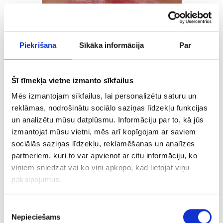
Piekrišana
Sīkāka informācija
Par
Šī tīmekļa vietne izmanto sīkfailus
Estētiskā tiešā zobu
Mēs izmantojam sīkfailus, lai personalizētu saturu un
atjaunošana ar kompozīta
reklāmas, nodrošinātu sociālo saziņas līdzekļu funkcijas
un analizētu mūsu datplūsmu. Informāciju par to, kā jūs
materiālu!
izmantojat mūsu vietni, mēs arī kopīgojam ar saviem
sociālās saziņas līdzekļu, reklamēšanas un analīzes
partneriem, kuri to var apvienot ar citu informāciju, ko
viņiem sniedzat vai ko viņi apkopo, kad lietojat viņu
pakalpojumus.
Piekrišanas
Nepieciešams
izvēle