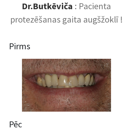
Dr.Butkēviča
: Pacienta
protezēšanas gaita augšžoklī !
Pirms
Pēc