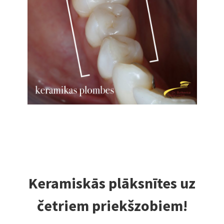
Keramiskās plāksnītes uz
četriem priekšzobiem!