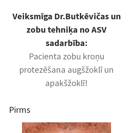
Veiksmīga Dr.Butkēvičas un
zobu tehniķa no ASV
sadarbība:
Pacienta zobu kroņu
protezēšana augšžoklī un
apakšžoklī!
Pirms