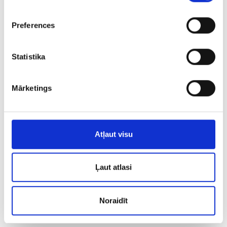
Preferences
Statistika
Mārketings
Bojātā zoba emaljas
Atļaut visu
struktūras atjaunošana ar
Ļaut atlasi
ICON materiālu,
neizmantojot zobu urbšanu!
Noraidīt