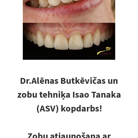
Dr.Alēnas Butkēvičas un
zobu tehniķa Isao Tanaka
(ASV) kopdarbs!
Zobu atjaunošana ar