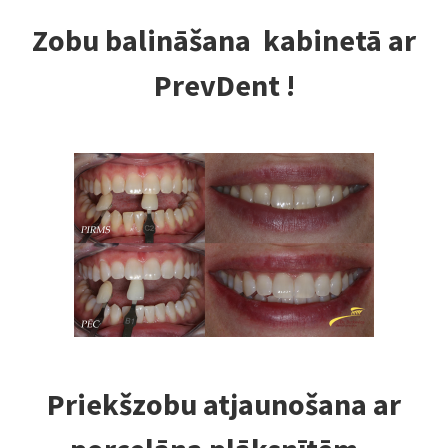
Zobu balināšana kabinetā ar
PrevDent !
Priekšzobu atjaunošana ar