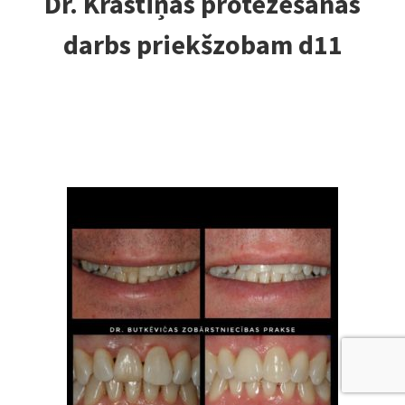
Dr. Krastiņas protezēšanas
darbs priekšzobam d11