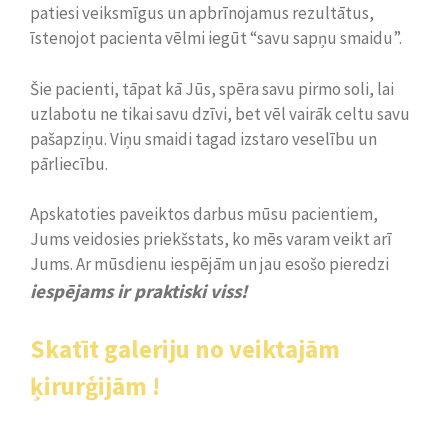
patiesi veiksmīgus un apbrīnojamus rezultātus,
īstenojot pacienta vēlmi iegūt “savu sapņu smaidu”.
Šie pacienti, tāpat kā Jūs, spēra savu pirmo soli, lai
uzlabotu ne tikai savu dzīvi, bet vēl vairāk celtu savu
pašapziņu. Viņu smaidi tagad izstaro veselību un
pārliecību.
Apskatoties paveiktos darbus mūsu pacientiem,
Jums veidosies priekšstats, ko mēs varam veikt arī
Jums. Ar mūsdienu iespējām un jau esošo pieredzi
iespējams ir praktiski viss!
Skatīt galeriju no veiktajām
ķirurģijām !