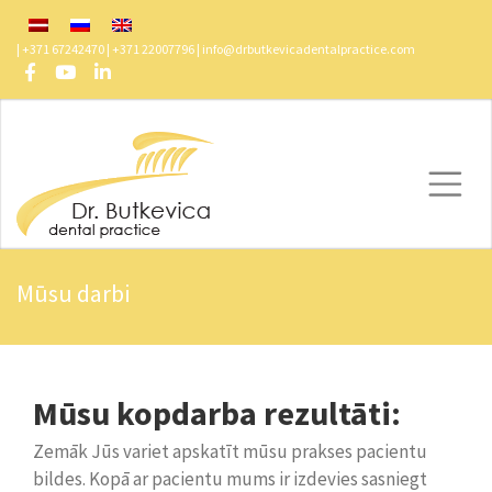
| +371 67242470 | +371 22007796 |
info@drbutkevicadentalpractice.com
Mūsu darbi
Butkevica Dental
/
Mūsu darbi
Mūsu kopdarba rezultāti:
Zemāk Jūs variet apskatīt mūsu prakses pacientu
bildes. Kopā ar pacientu mums ir izdevies sasniegt