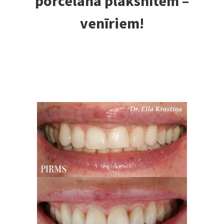
porcelāna plāksnītēm –
venīriem!