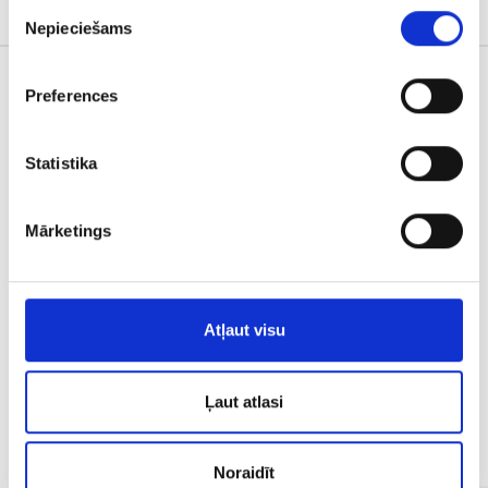
POST
Piekrišanas
Higiēniste Paula Samedova
NAVIGATION
Nepieciešams
izvēle
Preferences
Statistika
Mārketings
Atļaut visu
KONTAKTI
Dzirnavu iela 45, Rīga, Latvija LV-1010 +371
Ļaut atlasi
67242470
Noraidīt