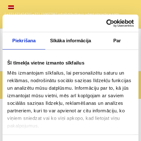
| +371 67242470 | +371 22007796 |
info@drbutkevicadentalpractice.com
Piekrišana
Sīkāka informācija
Par
Šī tīmekļa vietne izmanto sīkfailus
Mēs izmantojam sīkfailus, lai personalizētu saturu un
reklāmas, nodrošinātu sociālo saziņas līdzekļu funkcijas
Zobārstniecības māsa Simona Ļebedeva
un analizētu mūsu datplūsmu. Informāciju par to, kā jūs
izmantojat mūsu vietni, mēs arī kopīgojam ar saviem
Butkevica Dental
/
Par mums
/
Zobārstniecības māsa Simona Ļebedeva
sociālās saziņas līdzekļu, reklamēšanas un analīzes
ZOBĀRSTNIECĪBAS MĀSA SIMONA ĻEBEDEVA
partneriem, kuri to var apvienot ar citu informāciju, ko
viņiem sniedzat vai ko viņi apkopo, kad lietojat viņu
pakalpojumus.