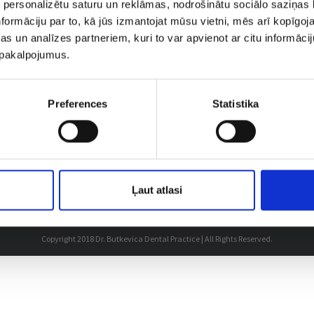
 personalizētu saturu un reklāmas, nodrošinātu sociālo saziņas l
formāciju par to, kā jūs izmantojat mūsu vietni, mēs arī kopīgo
s un analīzes partneriem, kuri to var apvienot ar citu informācij
u pakalpojumus.
Preferences
Statistika
KONTAKTI
Dzirnavu iela 45, Rīga, Latvija LV-1010
+371 67242470
Ļaut atlasi
Copyright 2018 Dr. Butkevica Dental Practice | All Rights Reserved.