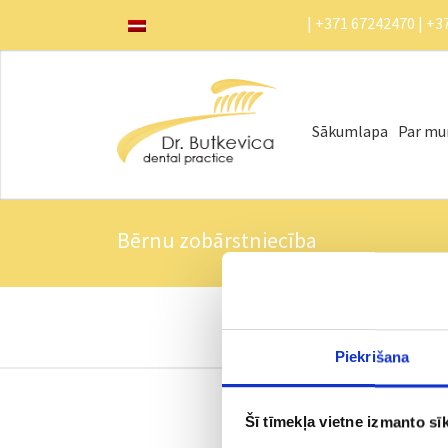
| +371 67242470 | +3
Sākumlapa
Par m
Bērnu zobārstniecība
Piekrišana
Šī tīmekļa vietne izmanto sīk