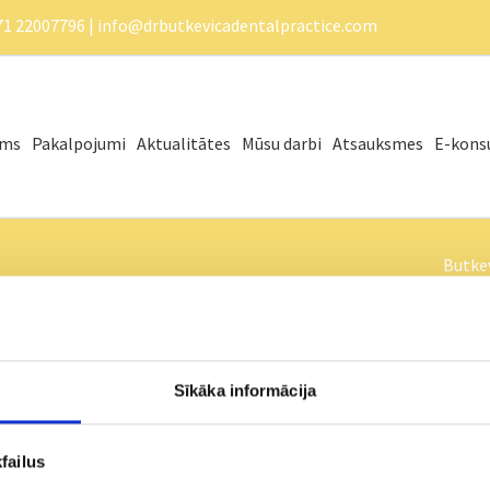
71 22007796 |
info@drbutkevicadentalpractice.com
ums
Pakalpojumi
Aktualitātes
Mūsu darbi
Atsauksmes
E-konsu
Butke
Sīkāka informācija
failus