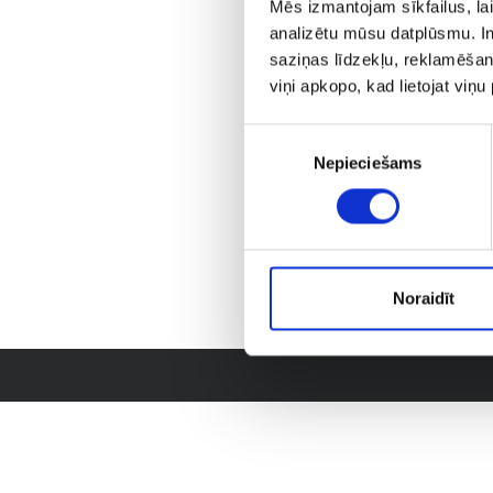
Mēs izmantojam sīkfailus, lai
analizētu mūsu datplūsmu. In
saziņas līdzekļu, reklamēšana
viņi apkopo, kad lietojat viņ
Piekrišanas
Nepieciešams
izvēle
Noraidīt