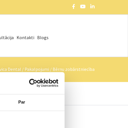
ltācija
Kontakti
Blogs
vica Dental
/
Pakalpojumi
/
Bērnu zobārstniecība
Par