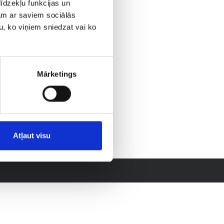
īdzekļu funkcijas un
jam ar saviem sociālās
u, ko viņiem sniedzat vai ko
Mārketings
Atļaut visu